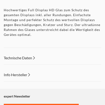
Hochwertiges Full Display HD Glas zum Schutz des
gesamten Displays inkl. aller Rundungen. Einfachste
Montage und perfekter Schutz des wertvollen Displays
gegen Beschädigungen, Kratzer und Sturz. Der ultradünne
Rahmen des Glases unterstreicht dabei die Wertigkeit des
Gerätes optimal.
Technische Daten
Info Hersteller
Dieser Inhalt wird aufgrund Ihrer Cookie Präferenzen nicht
angezeigt. Um diesen Inhalt anzuzeigen aktivieren Sie bitte
"Marketing".
expert Newsletter
Einstellungen anpassen