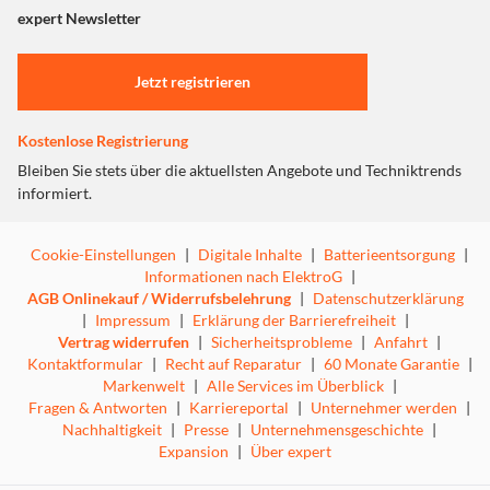
"Marketing".
expert Newsletter
Einstellungen anpassen
Jetzt registrieren
Kostenlose Registrierung
Bleiben Sie stets über die aktuellsten Angebote und Techniktrends
informiert.
Cookie-Einstellungen
|
Digitale Inhalte
|
Batterieentsorgung
|
Informationen nach ElektroG
|
AGB Onlinekauf / Widerrufsbelehrung
|
Datenschutzerklärung
|
Impressum
|
Erklärung der Barrierefreiheit
|
Vertrag widerrufen
|
Sicherheitsprobleme
|
Anfahrt
|
Kontaktformular
|
Recht auf Reparatur
|
60 Monate Garantie
|
Markenwelt
|
Alle Services im Überblick
|
Fragen & Antworten
|
Karriereportal
|
Unternehmer werden
|
Nachhaltigkeit
|
Presse
|
Unternehmensgeschichte
|
Expansion
|
Über expert