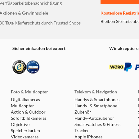
Verfügbarkeitsbenachrichtigung
Aktionen & Gewinnspiele
Kostenlose Registri
Bleiben Sie stets üb
30 Tage Käuferschutz durch Trusted Shops
Sicher einkaufen bei expert
Wir akzeptiere
Foto & Multicopter
Telekom & Navigation
Digitalkameras
Handys & Smartphones
Multicopter
Handy- & Smartphone-
Action & Outdoor
Zubehör
Sofortbildkameras
Handy-Autozubehör
Objektive
Smartwatches & Fitness
Speicherkarten
Tracker
Videokameras
Apple iPhones