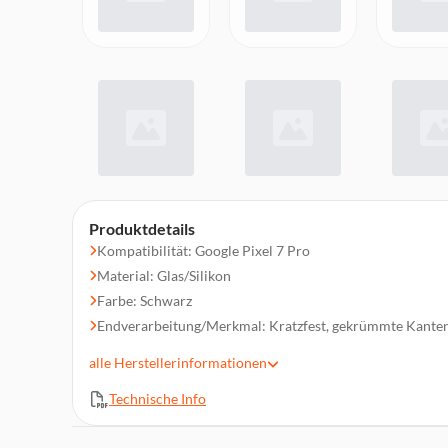
Produktdetails
Kompatibilität: Google Pixel 7 Pro
Material: Glas/Silikon
Farbe: Schwarz
Endverarbeitung/Merkmal: Kratzfest, gekrümmte Kante
Typ: Glas Displayschutz 4D Full Glass, Glas-Displayschu
alle
Herstellerinformationen
aus gehärtetem Glas
Abmessungen (BxHxL): 90mm x 220mm x 100mm
Technische Info