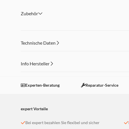
Zubehör
Technische Daten
Info Hersteller
Dieser Inhalt wird aufgrund Ihrer Cookie Präferenzen
Einstellungen anpassen
Experten-Beratung
Reparatur-Service
expert Vorteile
Bei expert bezahlen Sie flexibel und sicher