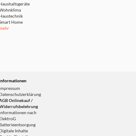
Haushaltsgeräte
Wohnklima
Haustechnik
Smart Home
mehr
Informationen
Impressum
Datenschutzerklärung
AGB Onlinekauf /
Widerrufsbelehrung
Informationen nach
ElektroG
Batterieentsorgung
Digitale Inhalte