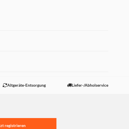
 "Marketing".
Altgeräte-Entsorgung
Liefer-/Abholservice
tzt registrieren