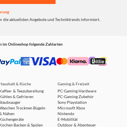
erung
er die aktuellsten Angebote und Techniktrends informiert.
n im Onlineshop folgende Zahlarten
Haushalt & Küche
Gaming & Freizeit
Kaffee- & Teezubereitung
PC-Gaming Hardware
Kühlen & Gefrieren
PC-Gaming Zubehör
Staubsauger
Sony Playstation
Waschen Trocknen Bügeln
Microsoft Xbox
& Nähen
Nintendo
Küchengeräte
E-Mobilität
Kochen Backen & Spülen
Outdoor & Abenteuer