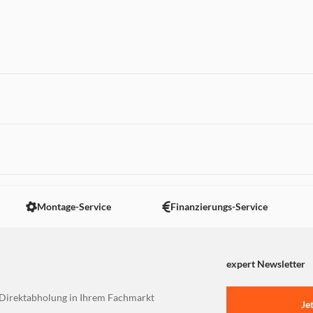
 nicht angezeigt. Um diesen Inhalt anzuzeigen aktivieren Sie bitte
Montage-Service
Finanzierungs-Service
expert Newsletter
Direktabholung in Ihrem Fachmarkt
Je