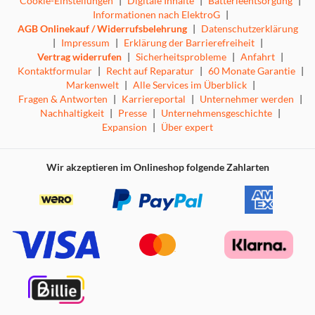
Cookie-Einstellungen
|
Digitale Inhalte
|
Batterieentsorgung
|
Informationen nach ElektroG
|
AGB Onlinekauf / Widerrufsbelehrung
|
Datenschutzerklärung
|
Impressum
|
Erklärung der Barrierefreiheit
|
Vertrag widerrufen
|
Sicherheitsprobleme
|
Anfahrt
|
Kontaktformular
|
Recht auf Reparatur
|
60 Monate Garantie
|
Markenwelt
|
Alle Services im Überblick
|
Fragen & Antworten
|
Karriereportal
|
Unternehmer werden
|
Nachhaltigkeit
|
Presse
|
Unternehmensgeschichte
|
Expansion
|
Über expert
Wir akzeptieren im Onlineshop folgende Zahlarten