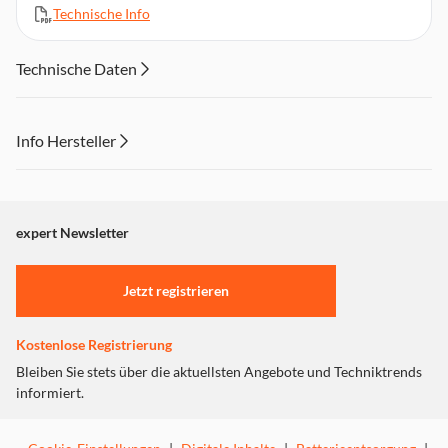
Technische Info
Technische Daten
Info Hersteller
Dieser Inhalt wird aufgrund Ihrer Cookie Präferenzen nicht
angezeigt. Um diesen Inhalt anzuzeigen aktivieren Sie bitte
"Marketing".
expert Newsletter
Einstellungen anpassen
Jetzt registrieren
Kostenlose Registrierung
Bleiben Sie stets über die aktuellsten Angebote und Techniktrends
informiert.