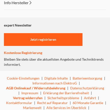
Info Hersteller
Dieser Inhalt wird aufgrund Ihrer Cookie Präferenzen nicht
angezeigt. Um diesen Inhalt anzuzeigen aktivieren Sie bitte
"Marketing".
expert Newsletter
Einstellungen anpassen
Jetzt registrieren
Kostenlose Registrierung
Bleiben Sie stets über die aktuellsten Angebote und Techniktrends
informiert.
Cookie-Einstellungen
|
Digitale Inhalte
|
Batterieentsorgung
|
Informationen nach ElektroG
|
AGB Onlinekauf / Widerrufsbelehrung
|
Datenschutzerklärung
|
Impressum
|
Erklärung der Barrierefreiheit
|
Vertrag widerrufen
|
Sicherheitsprobleme
|
Anfahrt
|
Kontaktformular
|
Recht auf Reparatur
|
60 Monate Garantie
|
Markenwelt
|
Alle Services im Überblick
|