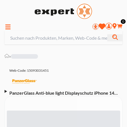
0
»
Web-Code: 15093031451
PanzerGlass Anti-blue light Displayschutz iPhone 14
Plus | 13 Pro Max | Ultra-Wide Fit mit EasyAligner
(2793)