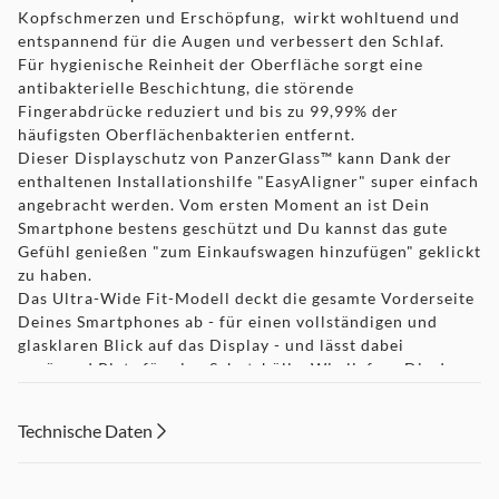
Kopfschmerzen und Erschöpfung, wirkt wohltuend und
entspannend für die Augen und verbessert den Schlaf.
Für hygienische Reinheit der Oberfläche sorgt eine
antibakterielle Beschichtung, die störende
Fingerabdrücke reduziert und bis zu 99,99% der
häufigsten Oberflächenbakterien entfernt.
Dieser Displayschutz von PanzerGlass™ kann Dank der
enthaltenen Installationshilfe "EasyAligner" super einfach
angebracht werden. Vom ersten Moment an ist Dein
Smartphone bestens geschützt und Du kannst das gute
Gefühl genießen "zum Einkaufswagen hinzufügen" geklickt
zu haben.
Das Ultra-Wide Fit-Modell deckt die gesamte Vorderseite
Deines Smartphones ab - für einen vollständigen und
glasklaren Blick auf das Display - und lässt dabei
genügend Platz für eine Schutzhülle. Wie liefern Dir das
Produkt in einer FSC®-zertifizierten Verpackung, die
recycelt werden kann.
Technische Daten