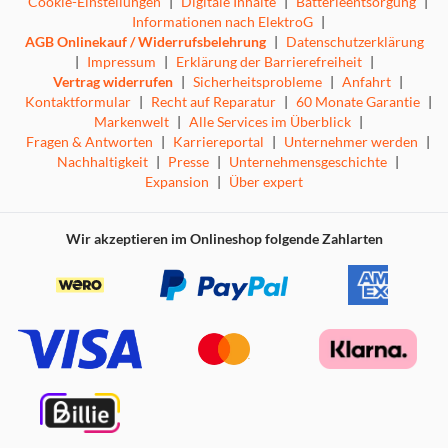
Cookie-Einstellungen
|
Digitale Inhalte
|
Batterieentsorgung
|
Informationen nach ElektroG
|
AGB Onlinekauf / Widerrufsbelehrung
|
Datenschutzerklärung
|
Impressum
|
Erklärung der Barrierefreiheit
|
Vertrag widerrufen
|
Sicherheitsprobleme
|
Anfahrt
|
Kontaktformular
|
Recht auf Reparatur
|
60 Monate Garantie
|
Markenwelt
|
Alle Services im Überblick
|
Fragen & Antworten
|
Karriereportal
|
Unternehmer werden
|
Nachhaltigkeit
|
Presse
|
Unternehmensgeschichte
|
Expansion
|
Über expert
Wir akzeptieren im Onlineshop folgende Zahlarten