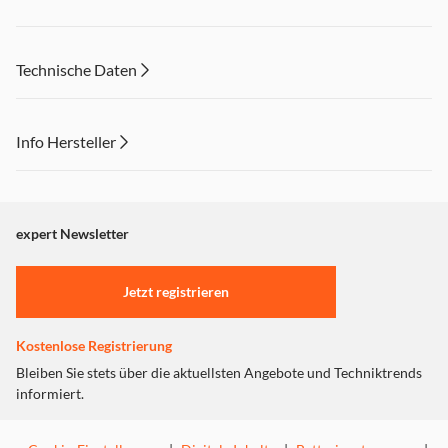
Technische Daten
Info Hersteller
Dieser Inhalt wird aufgrund Ihrer Cookie Präferenzen nicht
angezeigt. Um diesen Inhalt anzuzeigen aktivieren Sie bitte
"Marketing".
expert Newsletter
Einstellungen anpassen
Jetzt registrieren
Kostenlose Registrierung
Bleiben Sie stets über die aktuellsten Angebote und Techniktrends
informiert.