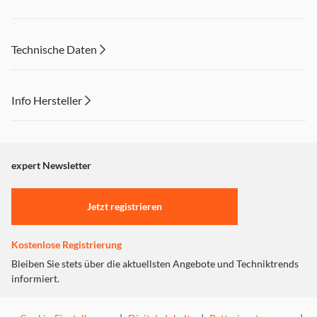
Technische Daten
Info Hersteller
Dieser Inhalt wird aufgrund Ihrer Cookie Präferenzen nicht
angezeigt. Um diesen Inhalt anzuzeigen aktivieren Sie bitte
"Marketing".
expert Newsletter
Einstellungen anpassen
Jetzt registrieren
Kostenlose Registrierung
Bleiben Sie stets über die aktuellsten Angebote und Techniktrends
informiert.