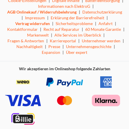
Cookie-Einstellungen
|
Digitale Inhalte
|
Batterieentsorgung
|
Informationen nach ElektroG
|
AGB Onlinekauf / Widerrufsbelehrung
|
Datenschutzerklärung
|
Impressum
|
Erklärung der Barrierefreiheit
|
Vertrag widerrufen
|
Sicherheitsprobleme
|
Anfahrt
|
Kontaktformular
|
Recht auf Reparatur
|
60 Monate Garantie
|
Markenwelt
|
Alle Services im Überblick
|
Fragen & Antworten
|
Karriereportal
|
Unternehmer werden
|
Nachhaltigkeit
|
Presse
|
Unternehmensgeschichte
|
Expansion
|
Über expert
Wir akzeptieren im Onlineshop folgende Zahlarten