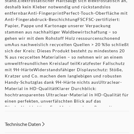
Stand.Elektrostatischer HaltSaugt sich elektrostatisch an,
deshalb kein Kleber notwendig und rückstandslos
entfernbarAnti-FingerprintPerfect-Touch-Oberfläche mit
Anti-Fingerabdruck-BeschichtungFSCFSC-zertifiziert:
Papier, Pappe und Kartonage unserer Verpackung
stammen aus nachhaltiger Waldbewirtschaftung – so
gehen wir mit dem Rohstoff Holz ressourcenschonend
umAus nachweislich recycelten Quellen > 20 %So schließt
sich der Kreis: Dieses Produkt besteht zu mindestens 20
% aus recycelten Materialien – so nehmen wir an einem
umweltfreundlichen Kreislauf teilKratzfester Fallschutz
mit 9H-HärteWiderstandsfähiger Displayschutz: Stöße,
Kratzer und Co. machen dem langlebigen und robusten
Handy-Schutzglas dank 9H-Härte nichts ausUltraclear-
Material in HD-QualitätKlarer Durchblick:
hochtransparentes Ultraclear-Material in HD-Qualität für
einen perfekten, unverfälschten Blick auf das
DisplayNachhaltiger Eco-MontagerahmenRecycelter
Kunststoff: Der EcoFrame-Montagerahmen besteht zu
100 % aus GRS-zertifiziertem, recyceltem ABS-
Technische Daten
KunststoffFull-cover VollschutzFullscreen-
Vollabdeckung: Das Schutzglas bietet einen vollständigen