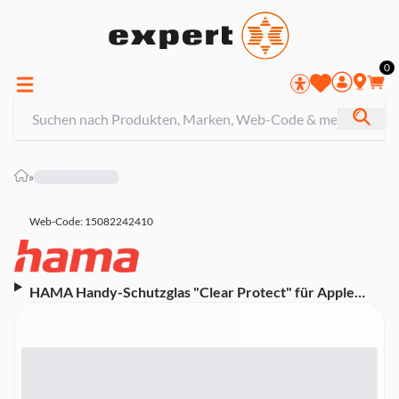
0
»
Web-Code: 15082242410
HAMA Handy-Schutzglas "Clear Protect" für Apple
iPhone 17 Pro Max, Montagehilfe (00228554)