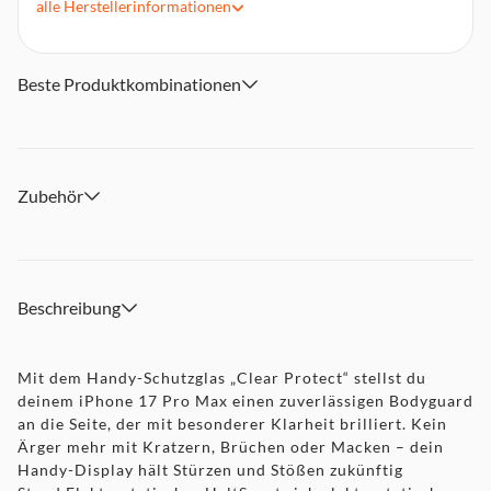
machen dem langlebigen und robusten Handy-Schutzglas
alle
Herstellerinformationen
dank 9H-Härte nichts aus
Klarer Durchblick: hochtransparentes Ultraclear-Material
in HD-Qualität für einen perfekten, unverfälschten Blick auf
Beste Produktkombinationen
das Display
Recycelter Kunststoff: Der EcoFrame-Montagerahmen
besteht zu 100 % aus GRS-zertifiziertem, recyceltem ABS-
Kunststoff
Zubehör
In drei einfachen Schritten zum Displayschutz: Handy-
Display reinigen, EcoFrame Montagehilfe auf das Display,
Handy-Schutzglas drauf - fertig
Fullscreen-Vollabdeckung: Das Schutzglas bietet einen
vollständigen Komplettschutz der Smartphone-Vorderseite
Beschreibung
– vom Display bis zu den Rändern
Mit dem Handy-Schutzglas „Clear Protect“ stellst du
deinem iPhone 17 Pro Max einen zuverlässigen Bodyguard
an die Seite, der mit besonderer Klarheit brilliert. Kein
Ärger mehr mit Kratzern, Brüchen oder Macken – dein
Handy-Display hält Stürzen und Stößen zukünftig