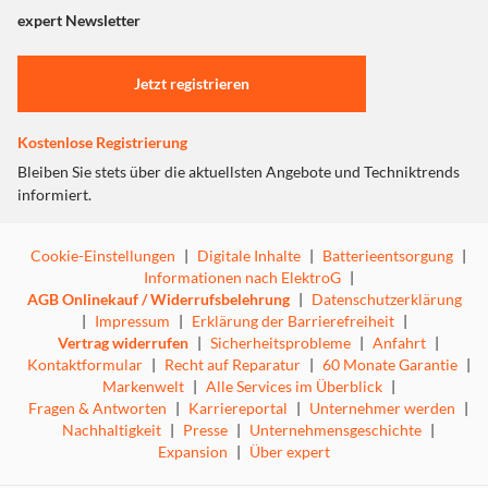
"Marketing".
expert Newsletter
Einstellungen anpassen
Jetzt registrieren
Kostenlose Registrierung
Bleiben Sie stets über die aktuellsten Angebote und Techniktrends
informiert.
Cookie-Einstellungen
|
Digitale Inhalte
|
Batterieentsorgung
|
Informationen nach ElektroG
|
AGB Onlinekauf / Widerrufsbelehrung
|
Datenschutzerklärung
|
Impressum
|
Erklärung der Barrierefreiheit
|
Vertrag widerrufen
|
Sicherheitsprobleme
|
Anfahrt
|
Kontaktformular
|
Recht auf Reparatur
|
60 Monate Garantie
|
Markenwelt
|
Alle Services im Überblick
|
Fragen & Antworten
|
Karriereportal
|
Unternehmer werden
|
Nachhaltigkeit
|
Presse
|
Unternehmensgeschichte
|
Expansion
|
Über expert