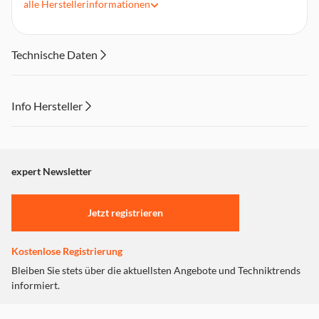
alle
Herstellerinformationen
Kompakte, unauffällige Bauweise
Passend für PKW-Bordnetz (12V)
Anschluss über Zigarettenanzünderbuchse
Technische Daten
Info Hersteller
Dieser Inhalt wird aufgrund Ihrer Cookie Präferenzen nicht
angezeigt. Um diesen Inhalt anzuzeigen aktivieren Sie bitte
"Marketing".
expert Newsletter
Einstellungen anpassen
Jetzt registrieren
Kostenlose Registrierung
Bleiben Sie stets über die aktuellsten Angebote und Techniktrends
informiert.