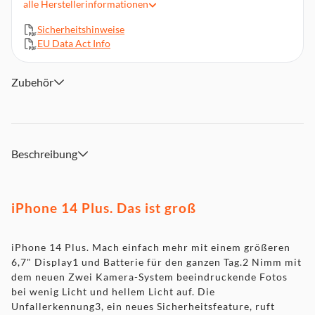
alle
Herstellerinformationen
Ein wichtiges Sicherheitsfeature – die Unfallerkennung, ruft
Hilfe, wenn du es nicht kannst
Sicherheitshinweise
Batterielaufzeit für den ganzen Tag und bis zu 26 Stunden
EU Data Act Info
Videowiedergabe
A15 Bionic Chip mit 5 Core GPU für superschnelle
Zubehör
Performance. Ultraschneller 5G Mobilfunk
Branchenführende Features für Haltbarkeit wie Ceramic
Shield und Wasserschutz
Beschreibung
iPhone 14 Plus. Das ist groß
iPhone 14 Plus. Mach einfach mehr mit einem größeren
6,7" Display1 und Batterie für den ganzen Tag.2 Nimm mit
dem neuen Zwei Kamera-System beeindruckende Fotos
bei wenig Licht und hellem Licht auf. Die
Unfallerkennung3, ein neues Sicherheitsfeature, ruft