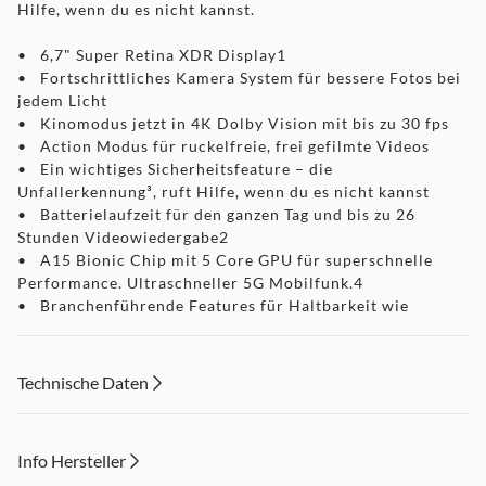
Hilfe, wenn du es nicht kannst.
• 6,7" Super Retina XDR Display1
• Fortschrittliches Kamera System für bessere Fotos bei
jedem Licht
• Kinomodus jetzt in 4K Dolby Vision mit bis zu 30 fps
• Action Modus für ruckelfreie, frei gefilmte Videos
• Ein wichtiges Sicherheitsfeature – die
Unfallerkennung³, ruft Hilfe, wenn du es nicht kannst
• Batterielaufzeit für den ganzen Tag und bis zu 26
Stunden Videowiedergabe2
• A15 Bionic Chip mit 5 Core GPU für superschnelle
Performance. Ultraschneller 5G Mobilfunk.4
• Branchenführende Features für Haltbarkeit wie
Ceramic Shield und Wasserschutz5
• iOS 16 gibt dir noch mehr Möglichkeiten zum
Personalisieren, Kommunizieren und Teilen6
Technische Daten
Info Hersteller
Rechtliche Hinweise