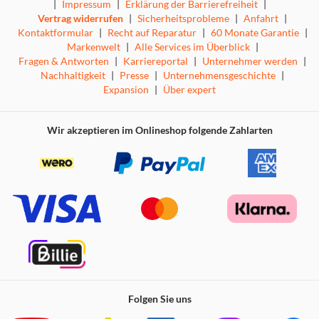
|
Impressum
|
Erklärung der Barrierefreiheit
|
Eine vollständige Liste gibt es auf apple.com/de/iphone/compare.
Vertrag widerrufen
|
Sicherheitsprobleme
|
Anfahrt
|
Kontaktformular
|
Recht auf Reparatur
|
60 Monate Garantie
|
Markenwelt
|
Alle Services im Überblick
|
Fragen & Antworten
|
Karriereportal
|
Unternehmer werden
|
Nachhaltigkeit
|
Presse
|
Unternehmensgeschichte
|
Expansion
|
Über expert
Wir akzeptieren im Onlineshop folgende Zahlarten
Folgen Sie uns