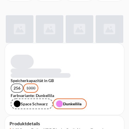
Speicherkapazität in GB
256
1000
Farbvariante: Dunkellila
Space Schwarz
Dunkellila
Produktdetails