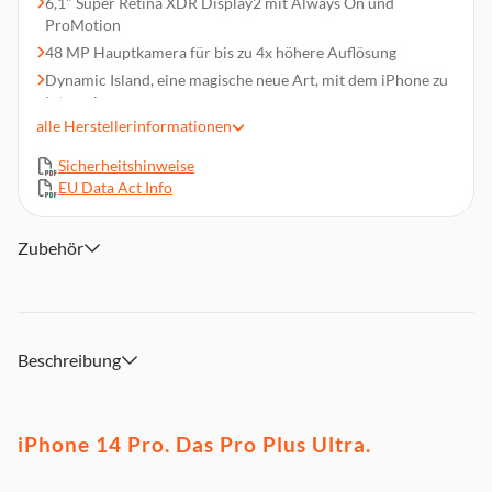
6,1" Super Retina XDR Display2 mit Always On und
ProMotion
48 MP Hauptkamera für bis zu 4x höhere Auflösung
Dynamic Island, eine magische neue Art, mit dem iPhone zu
interagieren
alle
Herstellerinformationen
Kinomodus jetzt in 4K Dolby Vision mit bis zu 30 fps
Action Modus für ruckelfreie, frei gefilmte Videos
Sicherheitshinweise
Ein wichtiges Sicherheitsfeature – die Unfallerkennung1,
EU Data Act Info
ruft Hilfe, wenn du es nicht kannst
Batterielaufzeit für den ganzen Tag und bis zu 23 Stunden
Zubehör
Videowiedergabe
A16 Bionic, der ultimative Smartphone Chip. Ultraschneller
5G Mobilfunk
Beschreibung
iPhone 14 Pro. Das Pro Plus Ultra.