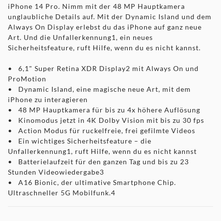
iPhone 14 Pro. Nimm mit der 48 MP Hauptkamera
unglaubliche Details auf. Mit der Dynamic Island und dem
Always On Display erlebst du das iPhone auf ganz neue
Art. Und die Unfallerkennung1, ein neues
Sicherheitsfeature, ruft Hilfe, wenn du es nicht kannst.
• 6,1" Super Retina XDR Display2 mit Always On und
ProMotion
• Dynamic Island, eine magische neue Art, mit dem
iPhone zu interagieren
• 48 MP Hauptkamera für bis zu 4x höhere Auflösung
• Kinomodus jetzt in 4K Dolby Vision mit bis zu 30 fps
• Action Modus für ruckelfreie, frei gefilmte Videos
• Ein wichtiges Sicherheitsfeature – die
Unfallerkennung1, ruft Hilfe, wenn du es nicht kannst
• Batterielaufzeit für den ganzen Tag und bis zu 23
Stunden Videowiedergabe3
• A16 Bionic, der ultimative Smartphone Chip.
Ultraschneller 5G Mobilfunk.4
• Branchenführende Features für Haltbarkeit wie
Ceramic Shield und Wasserschutz5