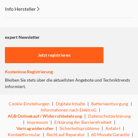
Info Hersteller
Dieser Inhalt wird aufgrund Ihrer Cookie Präferenzen nicht
angezeigt. Um diesen Inhalt anzuzeigen aktivieren Sie bitte
"Marketing".
expert Newsletter
Einstellungen anpassen
Jetzt registrieren
Kostenlose Registrierung
Bleiben Sie stets über die aktuellsten Angebote und Techniktrends
informiert.
Cookie-Einstellungen
|
Digitale Inhalte
|
Batterieentsorgung
|
Informationen nach ElektroG
|
AGB Onlinekauf / Widerrufsbelehrung
|
Datenschutzerklärung
|
Impressum
|
Erklärung der Barrierefreiheit
|
Vertrag widerrufen
|
Sicherheitsprobleme
|
Anfahrt
|
Kontaktformular
|
Recht auf Reparatur
|
60 Monate Garantie
|