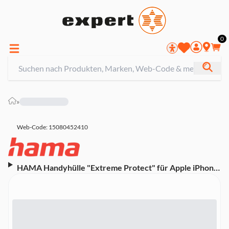
0
»
Web-Code: 15080452410
HAMA Handyhülle "Extreme Protect" für Apple iPhone
13, durchsichtig (00138170)