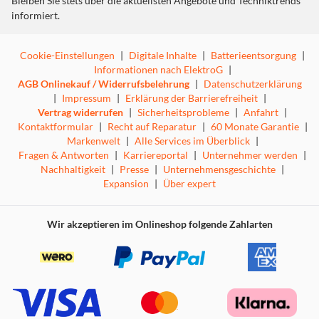
Bleiben Sie stets über die aktuellsten Angebote und Techniktrends
informiert.
Cookie-Einstellungen
|
Digitale Inhalte
|
Batterieentsorgung
|
Informationen nach ElektroG
|
AGB Onlinekauf / Widerrufsbelehrung
|
Datenschutzerklärung
|
Impressum
|
Erklärung der Barrierefreiheit
|
Vertrag widerrufen
|
Sicherheitsprobleme
|
Anfahrt
|
Kontaktformular
|
Recht auf Reparatur
|
60 Monate Garantie
|
Markenwelt
|
Alle Services im Überblick
|
Fragen & Antworten
|
Karriereportal
|
Unternehmer werden
|
Nachhaltigkeit
|
Presse
|
Unternehmensgeschichte
|
Expansion
|
Über expert
Wir akzeptieren im Onlineshop folgende Zahlarten