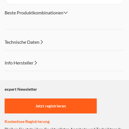
Beste Produktkombinationen
Technische Daten
Info Hersteller
Dieser Inhalt wird aufgrund Ihrer Cookie Präferenzen nicht
angezeigt. Um diesen Inhalt anzuzeigen aktivieren Sie bitte
"Marketing".
expert Newsletter
Einstellungen anpassen
Jetzt registrieren
Kostenlose Registrierung