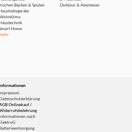
Kochen Backen & Spülen
Outdoor & Abenteuer
Haushaltsgeräte
Wohnklima
Haustechnik
Smart Home
mehr
Informationen
Impressum
Datenschutzerklärung
AGB Onlinekauf /
Widerrufsbelehrung
Informationen nach
ElektroG
Batterieentsorgung