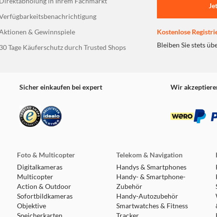
Direktabholung in Ihrem Fachmarkt
Je
Verfügbarkeitsbenachrichtigung
Aktionen & Gewinnspiele
Kostenlose Registri
Bleiben Sie stets üb
30 Tage Käuferschutz durch Trusted Shops
Sicher einkaufen bei expert
Wir akzeptiere
Foto & Multicopter
Telekom & Navigation
Digitalkameras
Handys & Smartphones
Multicopter
Handy- & Smartphone-
Action & Outdoor
Zubehör
Sofortbildkameras
Handy-Autozubehör
Objektive
Smartwatches & Fitness
Speicherkarten
Tracker