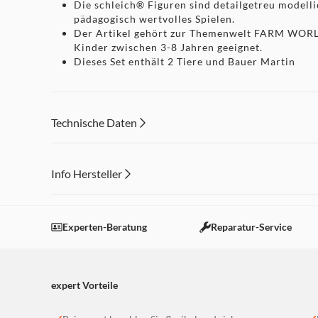
Die schleich® Figuren sind detailgetreu modelli
pädagogisch wertvolles Spielen.
Der Artikel gehört zur Themenwelt FARM WORLD
Kinder zwischen 3-8 Jahren geeignet.
Dieses Set enthält 2 Tiere und Bauer Martin
Technische Daten
Info Hersteller
Dieser Inhalt wird aufgrund Ihrer Cookie Präferenzen
Einstellungen anpassen
Experten-Beratung
Reparatur-Service
expert Vorteile