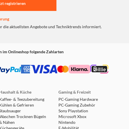
tzt registrieren
erung
er die aktuellsten Angebote und Techniktrends informiert.
n im Onlineshop folgende Zahlarten
Haushalt & Küche
Gaming & Freizeit
Kaffee- & Teezubereitung
PC-Gaming Hardware
Kühlen & Gefrieren
PC-Gaming Zubehör
Staubsauger
Sony Playstation
Waschen Trocknen Bügeln
Microsoft Xbox
& Nähen
Nintendo
Küchengeräte
E-Mobilität