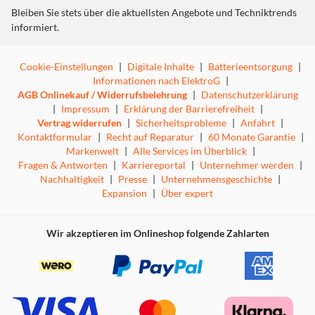
Lava-, Stein-, Eis-, Dschungel- und Schatten-Reichs um
Bleiben Sie stets über die aktuellsten Angebote und Techniktrends
die Superwaffe kämpfen.
informiert.
Was war der Auslöser für den Krieg in der Schatten-
Welt? Warum blieb er so lange unentdeckt? Welche
Cookie-Einstellungen
furchterregenden Kreaturen wohnen in diesem Reich?
|
Digitale Inhalte
|
Batterieentsorgung
|
Deine Fantasie bestimmt den Verlauf der Geschichte.
Informationen nach ElektroG
|
AGB Onlinekauf / Widerrufsbelehrung
Das robuste Design hält sogar Lavamonstern und
|
Datenschutzerklärung
Eisdrachen stand – ganz zu schweigen von Rucksäcken,
|
Impressum
|
Erklärung der Barrierefreiheit
|
Schulspinden und Spielplätzen.
Vertrag widerrufen
|
Sicherheitsprobleme
|
Anfahrt
|
Kontaktformular
An Geburtstagen spielt der Schattenlöwe am liebsten
|
Recht auf Reparatur
|
60 Monate Garantie
|
„Steck dem Schattenwolf den Schwanz an“ und „Wirf das
Markenwelt
|
Alle Services im Überblick
|
Fragen & Antworten
Schattendrachenei“. Ein fantastisches Geschenk für
|
Karriereportal
|
Unternehmer werden
|
Kinder mit einer Leidenschaft für Monster und
Nachhaltigkeit
|
Presse
|
Unternehmensgeschichte
|
Fabelwesen.
Expansion
|
Über expert
Wir akzeptieren im Onlineshop folgende Zahlarten