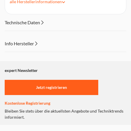
alle
Herstellerinformationen
Premium-Sammlerstücke – sehr detaillierte Funktionen und
gemacht aus hochwertigem PVC.
Ungefähr 9 cm (3,54 Zoll) groß.
Technische Daten
Info Hersteller
Dieser Inhalt wird aufgrund Ihrer Cookie Präferenzen nicht
angezeigt. Um diesen Inhalt anzuzeigen aktivieren Sie bitte
"Marketing".
expert Newsletter
Einstellungen anpassen
Jetzt registrieren
Kostenlose Registrierung
Bleiben Sie stets über die aktuellsten Angebote und Techniktrends
informiert.