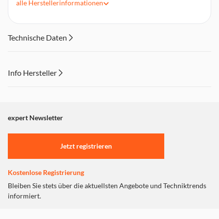
alle
Herstellerinformationen
Premium-Sammlerstücke – sehr detaillierte Funktionen und
gefertigt aus hochwertigem PVC
Ungefähr 9 cm (3,54 Zoll) groß
Technische Daten
Info Hersteller
Dieser Inhalt wird aufgrund Ihrer Cookie Präferenzen nicht
angezeigt. Um diesen Inhalt anzuzeigen aktivieren Sie bitte
"Marketing".
expert Newsletter
Einstellungen anpassen
Jetzt registrieren
Kostenlose Registrierung
Bleiben Sie stets über die aktuellsten Angebote und Techniktrends
informiert.