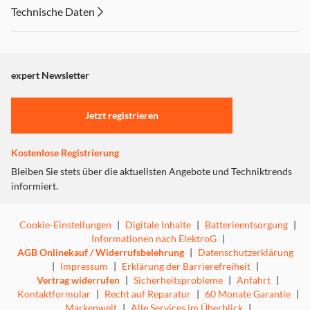
Lieblingsspielzeug
Technische Daten
Material: Polyester
Maße: ca. 42 cm hoch
expert Newsletter
Jetzt registrieren
Kostenlose Registrierung
Bleiben Sie stets über die aktuellsten Angebote und Techniktrends
informiert.
Cookie-Einstellungen
|
Digitale Inhalte
|
Batterieentsorgung
|
Informationen nach ElektroG
|
AGB Onlinekauf / Widerrufsbelehrung
|
Datenschutzerklärung
|
Impressum
|
Erklärung der Barrierefreiheit
|
Vertrag widerrufen
|
Sicherheitsprobleme
|
Anfahrt
|
Kontaktformular
|
Recht auf Reparatur
|
60 Monate Garantie
|
Markenwelt
|
Alle Services im Überblick
|