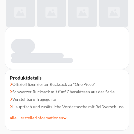
Produktdetails
Offiziell lizenzierter Rucksack zu "One Piece"
Schwarzer Rucksack mit fünf Charakteren aus der Serie
Verstellbare Tragegurte
Hauptfach und zusätzliche Vordertasche mit Reißverschluss
Stylisches Design zeigt deine Liebe zur Serie
alle
Herstellerinformationen
Blauer "One Piece"-Schriftzug auf der Vordertasche
Geräumig für Schulsachen, Sportbekleidung oder