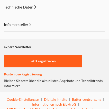
Technische Daten
Info Hersteller
Dieser Inhalt wird aufgrund Ihrer Cookie Präferenzen nicht
angezeigt. Um diesen Inhalt anzuzeigen aktivieren Sie bitte
"Marketing".
expert Newsletter
Einstellungen anpassen
Jetzt registrieren
Kostenlose Registrierung
Bleiben Sie stets über die aktuellsten Angebote und Techniktrends
informiert.
Cookie-Einstellungen
|
Digitale Inhalte
|
Batterieentsorgung
|
Informationen nach ElektroG
|