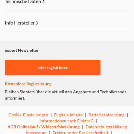
Technische Daten
Info Hersteller
Dieser Inhalt wird aufgrund Ihrer Cookie Präferenzen nicht
angezeigt. Um diesen Inhalt anzuzeigen aktivieren Sie bitte
"Marketing".
expert Newsletter
Einstellungen anpassen
Jetzt registrieren
Kostenlose Registrierung
Bleiben Sie stets über die aktuellsten Angebote und Techniktrends
informiert.
Cookie-Einstellungen
|
Digitale Inhalte
|
Batterieentsorgung
|
Informationen nach ElektroG
|
AGB Onlinekauf / Widerrufsbelehrung
|
Datenschutzerklärung
|
Impressum
|
Erklärung der Barrierefreiheit
|