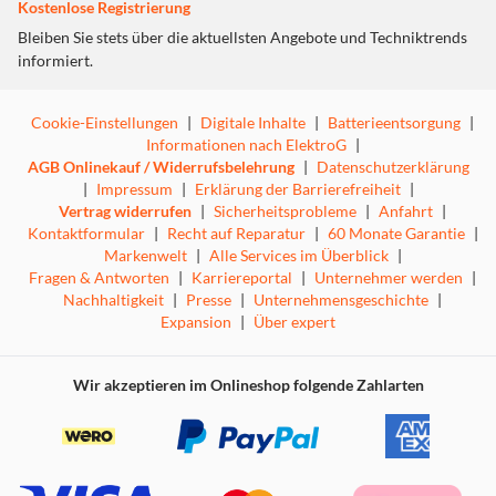
Kostenlose Registrierung
Bleiben Sie stets über die aktuellsten Angebote und Techniktrends
informiert.
Cookie-Einstellungen
|
Digitale Inhalte
|
Batterieentsorgung
|
Informationen nach ElektroG
|
AGB Onlinekauf / Widerrufsbelehrung
|
Datenschutzerklärung
|
Impressum
|
Erklärung der Barrierefreiheit
|
Vertrag widerrufen
|
Sicherheitsprobleme
|
Anfahrt
|
Kontaktformular
|
Recht auf Reparatur
|
60 Monate Garantie
|
Markenwelt
|
Alle Services im Überblick
|
Fragen & Antworten
|
Karriereportal
|
Unternehmer werden
|
Nachhaltigkeit
|
Presse
|
Unternehmensgeschichte
|
Expansion
|
Über expert
Wir akzeptieren im Onlineshop folgende Zahlarten