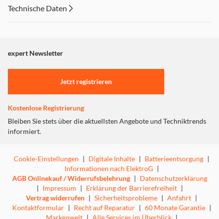
Erstickungsgefahr durch Kleinteile
Technische Daten
Achtung ! Nicht für Kinder unter 3 Jahren geeignet,
Erstickungsgefahr durch Kleinteile
expert Newsletter
Jetzt registrieren
Kostenlose Registrierung
Bleiben Sie stets über die aktuellsten Angebote und Techniktrends
informiert.
Cookie-Einstellungen
|
Digitale Inhalte
|
Batterieentsorgung
|
Informationen nach ElektroG
|
AGB Onlinekauf / Widerrufsbelehrung
|
Datenschutzerklärung
|
Impressum
|
Erklärung der Barrierefreiheit
|
Vertrag widerrufen
|
Sicherheitsprobleme
|
Anfahrt
|
Kontaktformular
|
Recht auf Reparatur
|
60 Monate Garantie
|
Markenwelt
|
Alle Services im Überblick
|