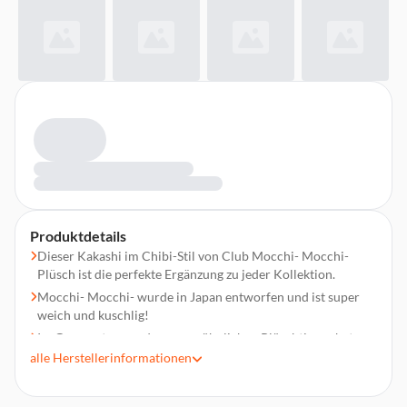
Produktdetails
Dieser Kakashi im Chibi-Stil von Club Mocchi- Mocchi-
Plüsch ist die perfekte Ergänzung zu jeder Kollektion.
Mocchi- Mocchi- wurde in Japan entworfen und ist super
weich und kuschlig!
Im Gegensatz zu anderen gewöhnlichen Plüschtieren hat es
eine einzigartige supersofte Textur und fühlt sich super
alle
Herstellerinformationen
weich an.
Achtung! Nicht für Kinder unter 3 Jahren geeignet,