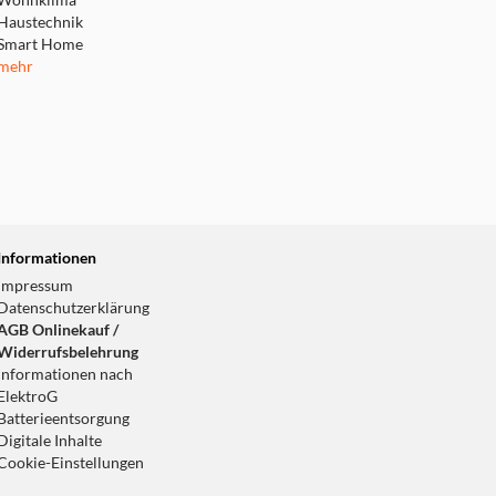
Wohnklima
Haustechnik
Smart Home
mehr
Informationen
Impressum
Datenschutzerklärung
AGB Onlinekauf /
Widerrufsbelehrung
Informationen nach
ElektroG
Batterieentsorgung
Digitale Inhalte
Cookie-Einstellungen