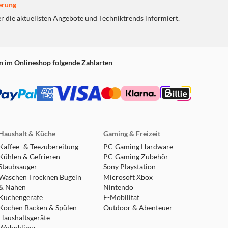
erung
er die aktuellsten Angebote und Techniktrends informiert.
n im Onlineshop folgende Zahlarten
Haushalt & Küche
Gaming & Freizeit
Kaffee- & Teezubereitung
PC-Gaming Hardware
Kühlen & Gefrieren
PC-Gaming Zubehör
Staubsauger
Sony Playstation
Waschen Trocknen Bügeln
Microsoft Xbox
& Nähen
Nintendo
Küchengeräte
E-Mobilität
Kochen Backen & Spülen
Outdoor & Abenteuer
Haushaltsgeräte