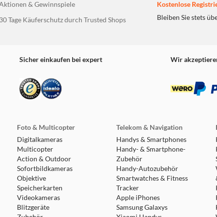
Aktionen & Gewinnspiele
Kostenlose Registri
Bleiben Sie stets üb
30 Tage Käuferschutz durch Trusted Shops
Sicher einkaufen bei expert
Wir akzeptiere
Foto & Multicopter
Telekom & Navigation
Digitalkameras
Handys & Smartphones
Multicopter
Handy- & Smartphone-
Action & Outdoor
Zubehör
Sofortbildkameras
Handy-Autozubehör
Objektive
Smartwatches & Fitness
Speicherkarten
Tracker
Videokameras
Apple iPhones
Blitzgeräte
Samsung Galaxys