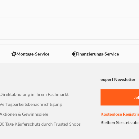
 nicht angezeigt. Um diesen Inhalt anzuzeigen aktivieren Sie bitte
Montage-Service
Finanzierungs-Service
expert Newsletter
Direktabholung in Ihrem Fachmarkt
Je
Verfügbarkeitsbenachrichtigung
Aktionen & Gewinnspiele
Kostenlose Registri
Bleiben Sie stets üb
30 Tage Käuferschutz durch Trusted Shops