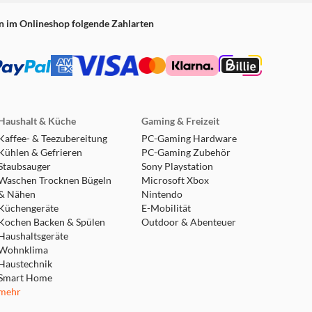
n im Onlineshop folgende Zahlarten
Haushalt & Küche
Gaming & Freizeit
Kaffee- & Teezubereitung
PC-Gaming Hardware
Kühlen & Gefrieren
PC-Gaming Zubehör
Staubsauger
Sony Playstation
Waschen Trocknen Bügeln
Microsoft Xbox
& Nähen
Nintendo
Küchengeräte
E-Mobilität
Kochen Backen & Spülen
Outdoor & Abenteuer
Haushaltsgeräte
Wohnklima
Haustechnik
Smart Home
mehr