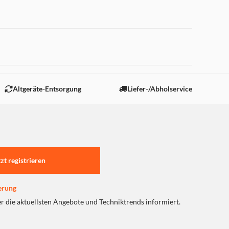
 "Marketing".
Altgeräte-Entsorgung
Liefer-/Abholservice
tzt registrieren
erung
er die aktuellsten Angebote und Techniktrends informiert.