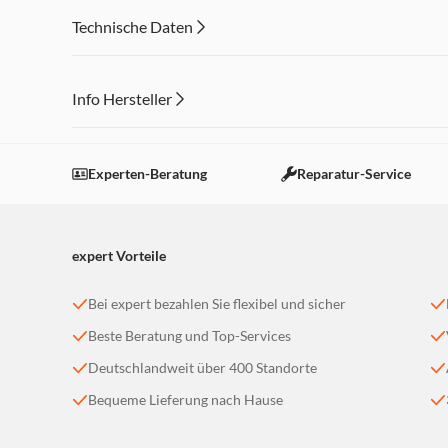
Technische Daten
Info Hersteller
Dieser Inhalt wird aufgrund Ihrer Cookie Präferenzen
Einstellungen anpassen
Experten-Beratung
Reparatur-Service
expert Vorteile
Bei expert bezahlen Sie flexibel und sicher
Beste Beratung und Top-Services
Deutschlandweit über 400 Standorte
Bequeme Lieferung nach Hause