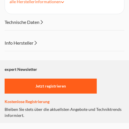
alle
Herstellerinformationen
6 Mini-Haarbänder
4 Haarspangen
1 Kamm, 1 Handtuch
Technische Daten
6 Perlen mit Einfädler
Anleitung
Info Hersteller
Dieser Inhalt wird aufgrund Ihrer Cookie Präferenzen nicht
angezeigt. Um diesen Inhalt anzuzeigen aktivieren Sie bitte
"Marketing".
expert Newsletter
Einstellungen anpassen
Jetzt registrieren
Kostenlose Registrierung
Bleiben Sie stets über die aktuellsten Angebote und Techniktrends
informiert.