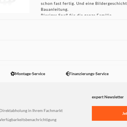
schon fast fertig. Und eine Bildergeschichte
Bauanleitung.
Riesiger Spaß für die ganze Familie
LEGO Sets für Kinder ab 4 Jahren sind toll
Erwachsene mitbauen und mitspielen zu lass
unerheblich, ob dein Kind ein großer LEGO
Mal selbst LEGO Steine zusammensteckt.
Für Kinder ab 4 Jahren: LEGO® Marvel S
spannende Aktivitäten und fantasievolle
Black Panther und Shuri
Superhelden-Charaktere: Beinhaltet die
 nicht angezeigt. Um diesen Inhalt anzuzeigen aktivieren Sie bitte
Black Panther, einen Scheiben-Shooter, 
Bauelement, das das Bauen beschleunigt
Montage-Service
Finanzierungs-Service
Spielen bleibt
Spielerisch lernen: Bei spannenden Akti
fantasievollen Spielabenteuern entwicke
Baufähigkeiten weiter
expert Newsletter
Geschenk für kleine Superhelden: Dieses
Kinder ab 4 Jahren fördert die Entwickl
Direktabholung in Ihrem Fachmarkt
stärkt das Selbstvertrauen
Je
Spielzeug zum Mitnehmen: Das kompakte 
Verfügbarkeitsbenachrichtigung
9 cm breit und 6 cm tief