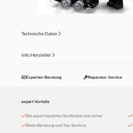
Technische Daten
Info Hersteller
Dieser Inhalt wird aufgrund Ihrer Cookie Präferenzen
Einstellungen anpassen
Experten-Beratung
Reparatur-Service
expert Vorteile
Bei expert bezahlen Sie flexibel und sicher
Beste Beratung und Top-Services