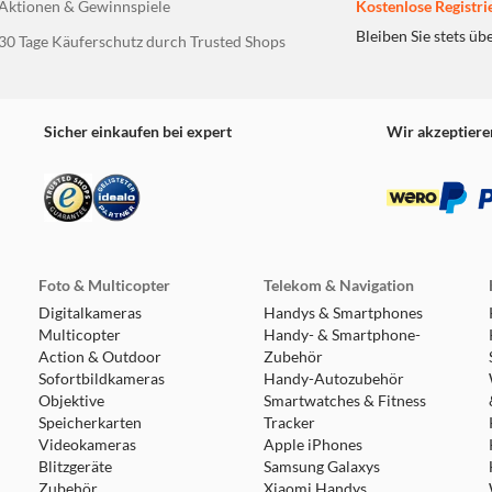
Aktionen & Gewinnspiele
Kostenlose Registri
Wecke die Fantasie deines Kindes: LEGO
Kind ein riesiges Spieluniversum mit all
Bleiben Sie stets üb
30 Tage Käuferschutz durch Trusted Shops
Film und Fernsehen und vielen Heldinne
vor
Qualitätsgarantie: LEGO® Elemente erfü
Qualitätsstandards der Branche, damit s
Sicher einkaufen bei expert
Wir akzeptiere
kompatibel sind und sich jedes Mal per
mühelos wieder trennen lassen
Garantierte Sicherheit: LEGO® Elemente 
Druck- und Torsionstests unterzogen und
strengen globalen Sicherheitsstandards
Foto & Multicopter
Telekom & Navigation
Digitalkameras
Handys & Smartphones
Multicopter
Handy- & Smartphone-
Action & Outdoor
Zubehör
Sofortbildkameras
Handy-Autozubehör
Objektive
Smartwatches & Fitness
Speicherkarten
Tracker
Videokameras
Apple iPhones
Blitzgeräte
Samsung Galaxys
Zubehör
Xiaomi Handys