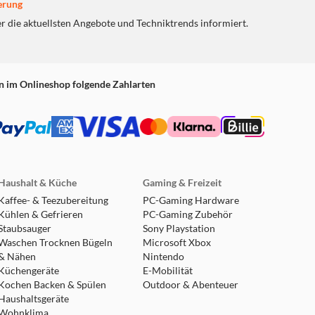
erung
® 4+ Sets stellen deinem
 seinen Lieblingsfiguren aus
er die aktuellsten Angebote und Techniktrends informiert.
n und Helden des Alltags
llen die strengen
ie einheitlich und
n im Onlineshop folgende Zahlarten
fekt zusammenstecken und
werden Fall-, Hitze-,
 analysiert, damit sie
 genügen
Haushalt & Küche
Gaming & Freizeit
Kaffee- & Teezubereitung
PC-Gaming Hardware
Kühlen & Gefrieren
PC-Gaming Zubehör
Staubsauger
Sony Playstation
Waschen Trocknen Bügeln
Microsoft Xbox
& Nähen
Nintendo
Küchengeräte
E-Mobilität
Kochen Backen & Spülen
Outdoor & Abenteuer
Haushaltsgeräte
Wohnklima