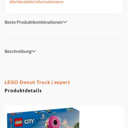
alle
Herstellerinformationen
Neben dem abnehmbaren Kiosk laden auch
Zubehörelemente und 2 Minifiguren (Verkäufer und Kunde)
zu vielen Rollenspielen ein
Beste Produktkombinationen
Mobiler Donut-Stand für fantasievolle Rollenspiele: Kinder
können in der Küche köstliche Donuts zubereiten und das
Gebäck und heiße Getränke am Verkaufsfenster des Trucks
servieren
Enthält Zubehör fùr die LEGO Minifiguren: Für viele
Beschreibung
Rollenspiele beinhaltet das Bauset unter anderem eine
Kaffeemaschine, eine Kasse, ein Donut-Schild, 4 Donuts und
2 Becher
Tolles Geschenk für Kinder, die Donuts lieben: Dieses
Bauspielzeug ist eine schöne spontane Belohnung oder ein
LEGO Donut Truck | expert
cooles Geburtstags- oder Weihnachtsgeschenk für Jungen
Produktdetails
und Mädchen ab 5 Jahren
Willkommen in einer fantasievollen Spielwelt: Für weitere
spannende Abenteuer musst du dieses LEGO City Modell
nur mit anderen separat erhältlichen LEGO Spielzeugen
kombinieren
Stadt ohne Limits: In LEGO City können Kinder ihrer