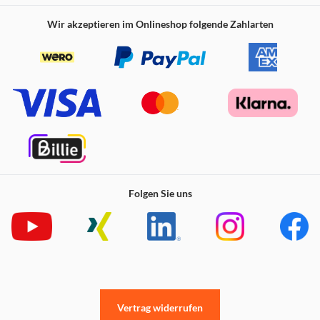
kombinieren!
Wir akzeptieren im Onlineshop folgende Zahlarten
Donut Truck zum Spielen: Der LEGO® City Donut Truck
aus diesem Bauset regt junge Naschkatzen ab 5 Jahren
dazu an, sich lustige Abenteuer und Geschichten
auszudenken
Inhalt der Box: Alles, was Kinder brauchen, um einen
Donut Truck zu bauen. Neben dem abnehmbaren Kiosk
laden auch Zubehörelemente und 2 Minifiguren
(Verkäufer und Kunde) zum Spielen ein
Mobiler Donut-Stand für fantasievolle Geschichten:
Kinder können in der Küche köstliche Donuts
zubereiten und das Gebäck und heiße Getränke am
Verkaufsfenster servieren
Folgen Sie uns
LEGO® Minifigur-Zubehör: Das Spielset enthält unter
anderem eine Kaffeemaschine, eine Kasse, ein Donut-
Schild, 4 Donuts und 2 Becher
Tolles Geschenk für angehende Bäckerinnen und
Bäcker: Dieses Bauset ist eine schöne Überraschung
oder ein cooles Weihnachtsgeschenk für Jungen und
Mädchen ab 5 Jahren
Willkommen in einer fantastischen Spielwelt: Für
Vertrag widerrufen
weitere spannende Abenteuer kann dieses Spielset mit