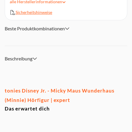
alle
Herstellerinformationen
Laufzeit: ca. 40 Minuten
Sicherheitshinweise
Technische DetailsMagnethaftend, handbemalt, integrierter
NFC-Chip
Material: Kunststoff
Beste Produktkombinationen
Hinweis:Alle Tonies enthalten Magnete. Bitte halte sie fern
von medizinischen Geräten wie Defibrillatoren, Shunts oder
Herzschrittmachern sowie von magnetempfindlichen
Produkten wie magnetischen Daten
Beschreibung
tonies Disney Jr. - Micky Maus Wunderhaus
(Minnie) Hörfigur | expert
Das erwartet dich