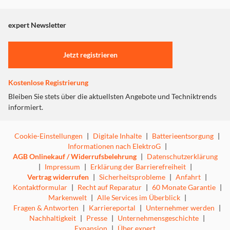
Hörfigur einfach auf die Toniebox.
angezeigt. Um diesen Inhalt anzuzeigen aktivieren Sie bitte
"Marketing".
expert Newsletter
Minnie komponiert ein Lied auf einer Dampforgel, doch
alle ihre Freunde
Einstellungen anpassen
sind beschäftigt und niemand ist im Wunderhaus, um es
Jetzt registrieren
sich anzuhören.
Gemeinsam mit Micky unterstützt Minnie ihre Freunde
Kostenlose Registrierung
bei ihren
Aufgaben, sodass sie am Ende alle gemeinsam Minnies
Bleiben Sie stets über die aktuellsten Angebote und Techniktrends
Konzert hören
informiert.
können. Im Garten des Wunderhauses veranstaltet Minnie
eine Dinnerparty für ihre Freunde. Sie kocht einen
Cookie-Einstellungen
|
Digitale Inhalte
|
Batterieentsorgung
|
besonderen Auflauf, deckt den Tisch und
Informationen nach ElektroG
|
begrüßt am Ende sogar einen Überraschungsgast zum
AGB Onlinekauf / Widerrufsbelehrung
|
Datenschutzerklärung
Abendessen.
|
Impressum
|
Erklärung der Barrierefreiheit
|
Vertrag widerrufen
|
Sicherheitsprobleme
|
Anfahrt
|
Kontaktformular
|
Recht auf Reparatur
|
60 Monate Garantie
|
Markenwelt
|
Alle Services im Überblick
|
Fragen & Antworten
|
Karriereportal
|
Unternehmer werden
|
Nachhaltigkeit
|
Presse
|
Unternehmensgeschichte
|
Expansion
|
Über expert