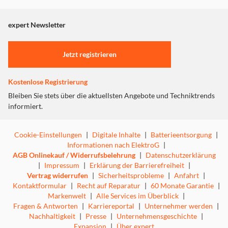
angezeigt. Um diesen Inhalt anzuzeigen aktivieren Sie bitte
"Marketing".
expert Newsletter
Einstellungen anpassen
Jetzt registrieren
Kostenlose Registrierung
Bleiben Sie stets über die aktuellsten Angebote und Techniktrends
informiert.
Cookie-Einstellungen
|
Digitale Inhalte
|
Batterieentsorgung
|
Informationen nach ElektroG
|
AGB Onlinekauf / Widerrufsbelehrung
|
Datenschutzerklärung
|
Impressum
|
Erklärung der Barrierefreiheit
|
Vertrag widerrufen
|
Sicherheitsprobleme
|
Anfahrt
|
Kontaktformular
|
Recht auf Reparatur
|
60 Monate Garantie
|
Markenwelt
|
Alle Services im Überblick
|
Fragen & Antworten
|
Karriereportal
|
Unternehmer werden
|
Nachhaltigkeit
|
Presse
|
Unternehmensgeschichte
|
Expansion
|
Über expert