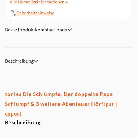
alle
Herstellerinformationen
Altersempfehlung: Ab 5 Jahren
Laufzeit: ca. 66 Minuten
Sicherheitshinweise
Magnethaftend, handbemalt
Material: Kunststoff
Beste Produktkombinationen
Achtung. Nicht für Kinder unter 36 Monaten geeignet.
Kleine Teile. Erstickungsgefahr.
Beschreibung
tonies Die Schlümpfe: Der doppelte Papa
Schlumpf & 3 weitere Abenteuer Hörfigur |
expert
Beschreibung