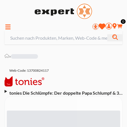
0
»
Web-Code: 13700824117
tonies Die Schlümpfe: Der doppelte Papa Schlumpf & 3
weitere Abenteuer Hörfigur (Hörspiel, ab 5 Jahren, ca.
66 Minuten Laufzeit)