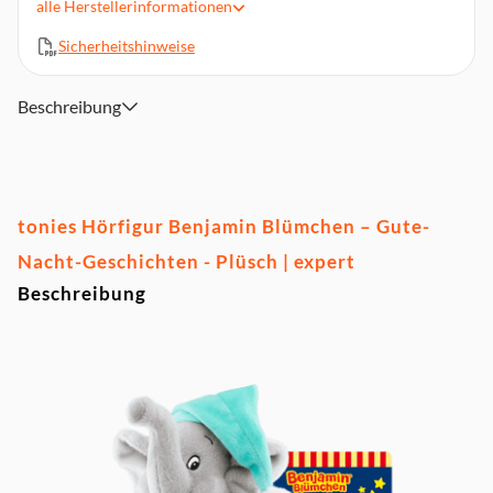
alle
Herstellerinformationen
Laufzeit: ca. 46 Minuten
Sicherheitshinweise
Magnethaftend, handbemalt, integrierter NFC-Chip
Material: Kunststoff
Achtung. Nicht für Kinder unter 36 Monaten geeignet.
Beschreibung
Kleine Teile. Erstickungsgefahr.
tonies Hörfigur Benjamin Blümchen – Gute-
Nacht-Geschichten - Plüsch | expert
Beschreibung