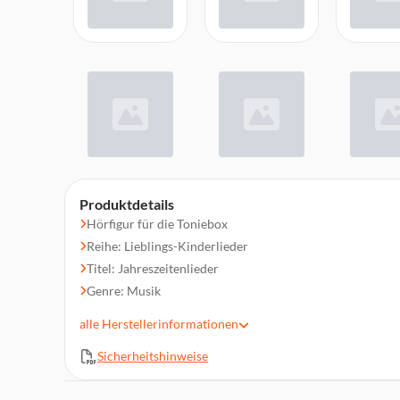
Produktdetails
Hörfigur für die Toniebox
Reihe: Lieblings-Kinderlieder
Titel: Jahreszeitenlieder
Genre: Musik
Altersempfehlung: Ab 3 Jahren
alle
Herstellerinformationen
Laufzeit: Ca. 54 Minuten
Sicherheitshinweise
Magnethaftend, handbemalt, integrierter NFC-Chip
Material: Kunststoff