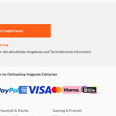
tzt registrieren
erung
er die aktuellsten Angebote und Techniktrends informiert.
n im Onlineshop folgende Zahlarten
Haushalt & Küche
Gaming & Freizeit