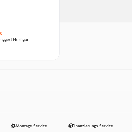
s
aggert Hörfigur
 nicht angezeigt. Um diesen Inhalt anzuzeigen aktivieren Sie bitte
Montage-Service
Finanzierungs-Service