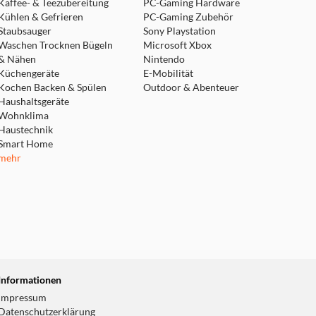
Kaffee- & Teezubereitung
PC-Gaming Hardware
Kühlen & Gefrieren
PC-Gaming Zubehör
Staubsauger
Sony Playstation
Waschen Trocknen Bügeln
Microsoft Xbox
& Nähen
Nintendo
Küchengeräte
E-Mobilität
Kochen Backen & Spülen
Outdoor & Abenteuer
Haushaltsgeräte
Wohnklima
Haustechnik
Smart Home
mehr
Informationen
Impressum
Datenschutzerklärung