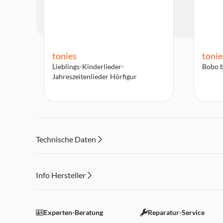
tonies
tonie
Lieblings-Kinderlieder-
Bobo b
Jahreszeitenlieder Hörfigur
Technische Daten
Info Hersteller
Dieser Inhalt wird aufgrund Ihrer Cookie Präferenzen
Einstellungen anpassen
Experten-Beratung
Reparatur-Service