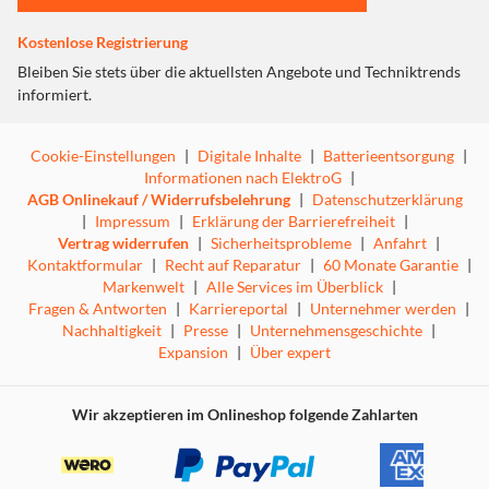
Belohnung darf dann der eigene Wurm noch schneller
Kostenlose Registrierung
graben, um als Erster am Ziel sein siegreiches Köpfchen
aus dem Erdreich zu recken.
Bleiben Sie stets über die aktuellsten Angebote und Techniktrends
Der Blick in die Sichtschlitze des Spielplanes sorgt für
informiert.
unvergessliche Überraschungsmomente, die dem
kindlichen Selbstbewusstsein Stärke verleihen und auch
Cookie-Einstellungen
|
Digitale Inhalte
|
Batterieentsorgung
|
Erwachsene mitfiebernd ins Staunen versetzen
Informationen nach ElektroG
|
Autor: Carmen Kleinert
AGB Onlinekauf / Widerrufsbelehrung
|
Datenschutzerklärung
Auszeichnungen: Kinderspiel des Jahres 2011
|
Impressum
|
Erklärung der Barrierefreiheit
|
Achtung! Nicht geeignet für Kinder unter 3 Jahren.
Vertrag widerrufen
|
Sicherheitsprobleme
|
Anfahrt
|
Erstickungsgefahr durch Kleinteile.
Kontaktformular
|
Recht auf Reparatur
|
60 Monate Garantie
|
Markenwelt
|
Alle Services im Überblick
|
Fragen & Antworten
|
Karriereportal
|
Unternehmer werden
|
Nachhaltigkeit
|
Presse
|
Unternehmensgeschichte
|
Expansion
|
Über expert
Wir akzeptieren im Onlineshop folgende Zahlarten