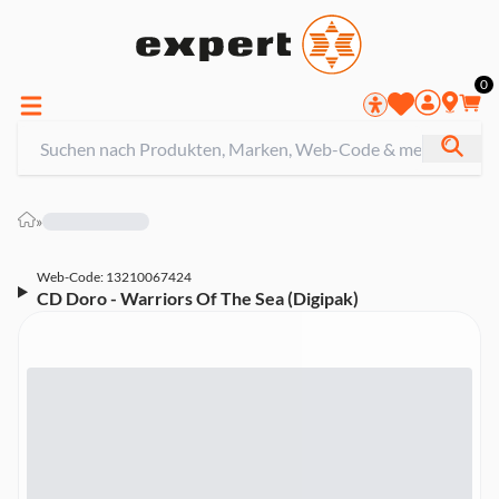
0
»
Web-Code: 13210067424
CD Doro - Warriors Of The Sea (Digipak)