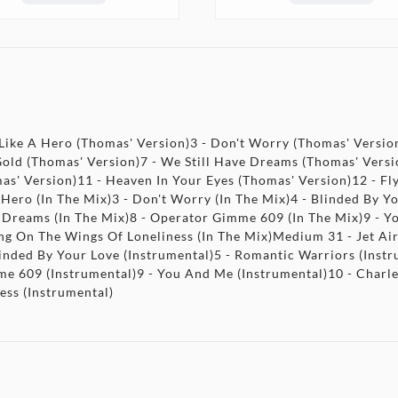
- Like A Hero (Thomas' Version)3 - Don't Worry (Thomas' Versio
old (Thomas' Version)7 - We Still Have Dreams (Thomas' Vers
s' Version)11 - Heaven In Your Eyes (Thomas' Version)12 - Fl
A Hero (In The Mix)3 - Don't Worry (In The Mix)4 - Blinded By Y
e Dreams (In The Mix)8 - Operator Gimme 609 (In The Mix)9 - Y
ing On The Wings Of Loneliness (In The Mix)Medium 31 - Jet Air
linded By Your Love (Instrumental)5 - Romantic Warriors (Inst
me 609 (Instrumental)9 - You And Me (Instrumental)10 - Charle
ess (Instrumental)