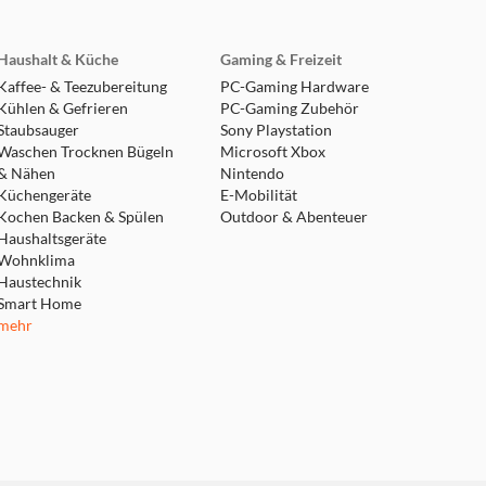
Haushalt & Küche
Gaming & Freizeit
Kaffee- & Teezubereitung
PC-Gaming Hardware
Kühlen & Gefrieren
PC-Gaming Zubehör
Staubsauger
Sony Playstation
Waschen Trocknen Bügeln
Microsoft Xbox
& Nähen
Nintendo
Küchengeräte
E-Mobilität
Kochen Backen & Spülen
Outdoor & Abenteuer
Haushaltsgeräte
Wohnklima
Haustechnik
Smart Home
mehr