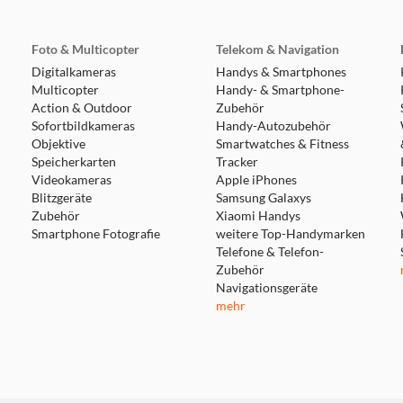
Foto & Multicopter
Telekom & Navigation
Digitalkameras
Handys & Smartphones
Multicopter
Handy- & Smartphone-
Action & Outdoor
Zubehör
Sofortbildkameras
Handy-Autozubehör
Objektive
Smartwatches & Fitness
Speicherkarten
Tracker
Videokameras
Apple iPhones
Blitzgeräte
Samsung Galaxys
Zubehör
Xiaomi Handys
Smartphone Fotografie
weitere Top-Handymarken
Telefone & Telefon-
Zubehör
Navigationsgeräte
mehr