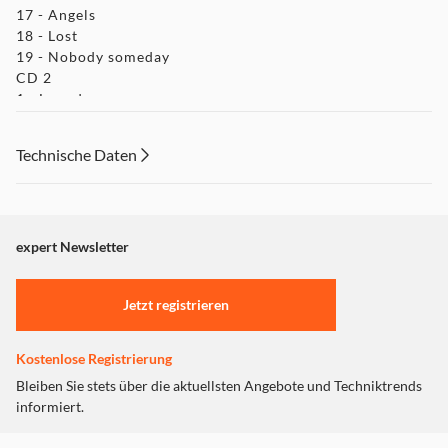
17 - Angels
18 - Lost
19 - Nobody someday
CD 2
1 - Lazy days
2 - Hot fudge
3 - Sexed up
Technische Daten
4 - More than this
5 - Disco symphony
6 - Better man
7 - Home thoughts from abroad
8 - The world and her mother
expert Newsletter
9 - Into the silence
10 - Angels (Beethoven AI)
Jetzt registrieren
Kostenlose Registrierung
Bleiben Sie stets über die aktuellsten Angebote und Techniktrends
informiert.