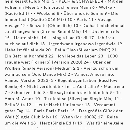
nein gesagt (Club Mix) 3 - PECH & SCHWEFEL 4 - Mit den
Füßen im Meer 5 - Ich brauch einen Mann 6 - Wolke 7
(Radio Edit) 7 - Weekend 8 - Über uns die Sonne 9 - Die
immer lacht (Radio 2016 Mix) 10 - Paris 11 - Voyage
Voyage 12 - Senza te (Ohne dich) 13 - Du hast mich einmal
zu oft angesehen (Xtreme Sound Mix) 14 - Un deux trois
15 - Heute nicht! 16 - I sing a Liad für di 17 - Ich freu
mich so auf dich 18 - Irgendwann irgendwo irgendwie 19 -
Liebe ist für alle da 20 - Bella Ciao (Silverjam RMX) 21 -
Ein Bett im Kornfeld 22 - Ich liebe das Leben 23 - 1000
Träume weit (Torneró) (Version 2020) 24 - Über den
Wolken (Single Version) Medium 2 1 - Viel zu schön um
wahr zu sein (Jojo Dance Mix) 2 - Vamos, Amore mio,
Vamos (Version 2023) 3 - Regenbogenfarben (Bassflow
Remix) 4 - Nicht verdient 5 - Terra Australia 6 - Macarena
7 - Schockverliebt 8 - Sie sagte doch sie liebt mich 9 - Te
Amo Mi Amor 10 - Tu nicht so (Silverjam Single Mix) 11 -
Bella Vita 12 - Heute Nacht für immer 13 - Verdammt
guter Tag 14 - Paris Paris Paris 15 - Das größte Glück der
Welt (Single Club Mix) 16 - Wann (Mr. 100%) 17 - Reise
um die Welt 18 - Herz (Single Edit) 19 - Was für eine geile
Zeit (Single Mix) 20 - 100 Millionen Volt 21 - Amsterdam