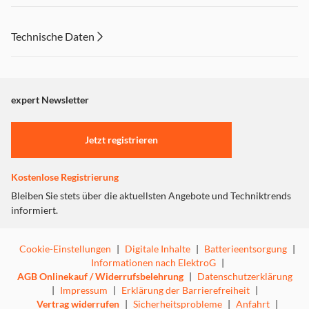
(DJ Herzbeat Mix) 22 - Ein Stern (Bassflow Remix) 23 -
Layla
Technische Daten
expert Newsletter
Jetzt registrieren
Kostenlose Registrierung
Bleiben Sie stets über die aktuellsten Angebote und Techniktrends
informiert.
Cookie-Einstellungen
|
Digitale Inhalte
|
Batterieentsorgung
|
Informationen nach ElektroG
|
AGB Onlinekauf / Widerrufsbelehrung
|
Datenschutzerklärung
|
Impressum
|
Erklärung der Barrierefreiheit
|
Vertrag widerrufen
|
Sicherheitsprobleme
|
Anfahrt
|