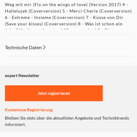
Weg mit mir (Fly on the wings of love) (Version 2017) 4 -
Hallelujah (Coverversion) 5 - Merci Cherie (Coverversion)
6 - Extreme - Insieme (Coverversion) 7 - Küsse von Dir
(Save your kisses) (Coverversion) 8 - Was ist schon ein
Jahr (What's another year) (Coverversion) 9 - Ding-a-
Dong (Coverversion) 10 - Dann kamst Du (Après-toi)
(Coverversion) 11 - Tausend Tränen (Only teardrops)
Technische Daten
(Coverversion) 12 - Euphoria (Coverversion) 13 - Ein
bisschen Frieden (Version 2017) 14 - Waterloo (Englische
Version) 15 - Fly on the wings of love (Version 2017) 16 -
Insieme (Coverversion) Medium 5 1 - 50 ist das neue 25 2
- Alle Menschen sind besonders 3 - Sag nicht alles 4 - Bis
expert Newsletter
ans Ende dieser Welt 5 - Der Maharadscha 6 - Ich lieb
Dich immer noch 7 - Eine richtige Frau 8 - Goodbye
Jetzt registrieren
Hollywood 9 - Mein lieber Mann 10 - Können wir nicht
Fremde bleiben 11 - Heut ist das Leben mein Freund 12 -
Gerne am Leben 13 - Dein ist mein ganzes Herz (Version
Kostenlose Registrierung
2019)
Bleiben Sie stets über die aktuellsten Angebote und Techniktrends
informiert.