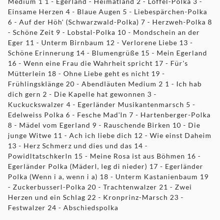
Medium 1 1 - Egerland - Heimatland 2 - Löffel-Polka 3 -
Einsame Herzen 4 - Blaue Augen 5 - Liebespärchen-Polka
6 - Auf der Höh' (Schwarzwald-Polka) 7 - Herzweh-Polka 8
- Schöne Zeit 9 - Lobstal-Polka 10 - Mondschein an der
Eger 11 - Unterm Birnbaum 12 - Verlorene Liebe 13 -
Schöne Erinnerung 14 - Blumengrüße 15 - Mein Egerland
16 - Wenn eine Frau die Wahrheit spricht 17 - Für's
Mütterlein 18 - Ohne Liebe geht es nicht 19 -
Frühlingsklänge 20 - Abendläuten Medium 2 1 - Ich hab
dich gern 2 - Die Kapelle hat gewonnen 3 -
Kuckuckswalzer 4 - Egerländer Musikantenmarsch 5 -
Edelweiss Polka 6 - Fesche Mad'ln 7 - Hartenberger-Polka
8 - Mädel vom Egerland 9 - Rauschende Birken 10 - Die
junge Witwe 11 - Ach ich liebe dich 12 - Wie einst Daheim
13 - Herz Schmerz und dies und das 14 -
Powidltatschkerln 15 - Meine Rosa ist aus Böhmen 16 -
Egerländer Polka (Mäderl, leg di nieder) 17 - Egerländer
Polka (Wenn i a, wenn i a) 18 - Unterm Kastanienbaum 19
- Zuckerbusserl-Polka 20 - Trachtenwalzer 21 - Zwei
Herzen und ein Schlag 22 - Kronprinz-Marsch 23 -
Festwalzer 24 - Abschiedspolka