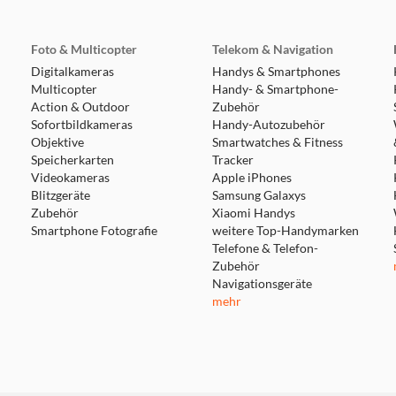
Foto & Multicopter
Telekom & Navigation
Digitalkameras
Handys & Smartphones
Multicopter
Handy- & Smartphone-
Action & Outdoor
Zubehör
Sofortbildkameras
Handy-Autozubehör
Objektive
Smartwatches & Fitness
Speicherkarten
Tracker
Videokameras
Apple iPhones
Blitzgeräte
Samsung Galaxys
Zubehör
Xiaomi Handys
Smartphone Fotografie
weitere Top-Handymarken
Telefone & Telefon-
Zubehör
Navigationsgeräte
mehr