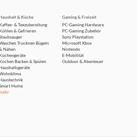
Haushalt & Küche
Gaming & Freizeit
Kaffee- & Teezubereitung
PC-Gaming Hardware
Kühlen & Gefrieren
PC-Gaming Zubehör
Staubsauger
Sony Playstation
Waschen Trocknen Bügeln
Microsoft Xbox
& Nähen
Nintendo
Küchengeräte
E-Mobilität
Kochen Backen & Spülen
Outdoor & Abenteuer
Haushaltsgeräte
Wohnklima
Haustechnik
Smart Home
mehr