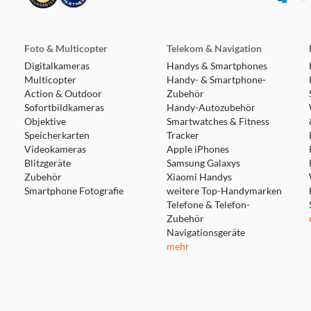
Foto & Multicopter
Telekom & Navigation
Digitalkameras
Handys & Smartphones
Multicopter
Handy- & Smartphone-
Action & Outdoor
Zubehör
Sofortbildkameras
Handy-Autozubehör
Objektive
Smartwatches & Fitness
Speicherkarten
Tracker
Videokameras
Apple iPhones
Blitzgeräte
Samsung Galaxys
Zubehör
Xiaomi Handys
Smartphone Fotografie
weitere Top-Handymarken
Telefone & Telefon-
Zubehör
Navigationsgeräte
mehr