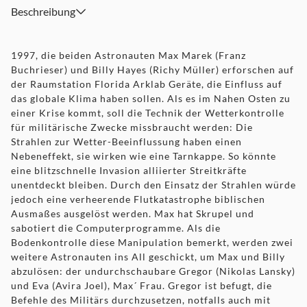
Beschreibung
1997, die beiden Astronauten Max Marek (Franz
Buchrieser) und Billy Hayes (Richy Müller) erforschen auf
der Raumstation Florida Arklab Geräte, die Einfluss auf
das globale Klima haben sollen. Als es im Nahen Osten zu
einer Krise kommt, soll die Technik der Wetterkontrolle
für militärische Zwecke missbraucht werden: Die
Strahlen zur Wetter-Beeinflussung haben einen
Nebeneffekt, sie wirken wie eine Tarnkappe. So könnte
eine blitzschnelle Invasion alliierter Streitkräfte
unentdeckt bleiben. Durch den Einsatz der Strahlen würde
jedoch eine verheerende Flutkatastrophe biblischen
Ausmaßes ausgelöst werden. Max hat Skrupel und
sabotiert die Computerprogramme. Als die
Bodenkontrolle diese Manipulation bemerkt, werden zwei
weitere Astronauten ins All geschickt, um Max und Billy
abzulösen: der undurchschaubare Gregor (Nikolas Lansky)
und Eva (Avira Joel), Max´ Frau. Gregor ist befugt, die
Befehle des Militärs durchzusetzen, notfalls auch mit