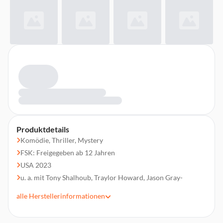
Produktdetails
Komödie, Thriller, Mystery
FSK: Freigegeben ab 12 Jahren
USA 2023
u. a. mit Tony Shalhoub, Traylor Howard, Jason Gray-
Stanford, Ted Levine, Hector Elizondo, Melora Hardin
alle
Herstellerinformationen
Regie: Randall Zisk
Laufzeit 97 min.