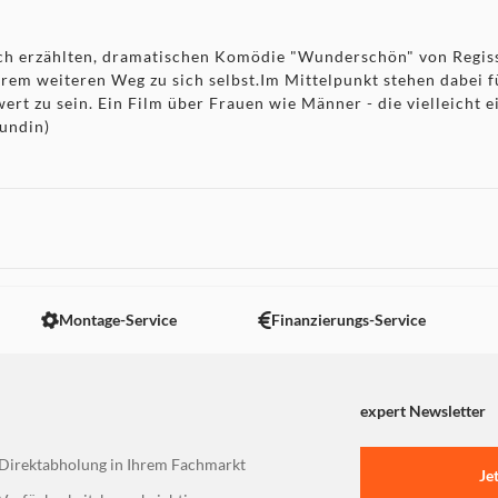
ch erzählten, dramatischen Komödie "Wunderschön" von Regisse
rem weiteren Weg zu sich selbst.Im Mittelpunkt stehen dabei f
ert zu sein. Ein Film über Frauen wie Männer - die vielleicht
eundin)
Montage-Service
Finanzierungs-Service
expert Newsletter
Direktabholung in Ihrem Fachmarkt
Je