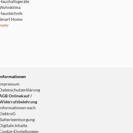
Haushaltsgeräte
Wohnklima
Haustechnik
Smart Home
mehr
Informationen
Impressum
Datenschutzerklärung
AGB Onlinekauf /
Widerrufsbelehrung
Informationen nach
ElektroG
Batterieentsorgung
Digitale Inhalte
Cookie-Einstellungen