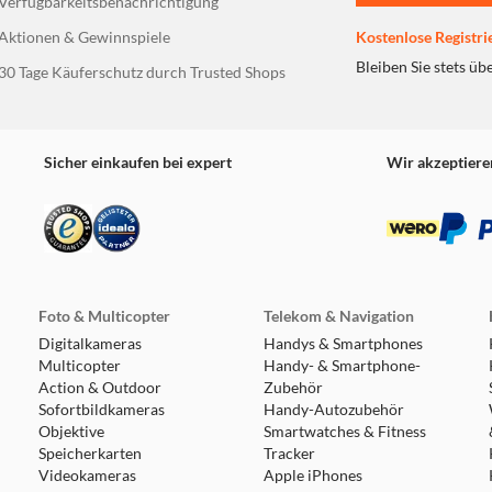
Verfügbarkeitsbenachrichtigung
Aktionen & Gewinnspiele
Kostenlose Registri
Bleiben Sie stets üb
30 Tage Käuferschutz durch Trusted Shops
Sicher einkaufen bei expert
Wir akzeptiere
Foto & Multicopter
Telekom & Navigation
Digitalkameras
Handys & Smartphones
Multicopter
Handy- & Smartphone-
Action & Outdoor
Zubehör
Sofortbildkameras
Handy-Autozubehör
Objektive
Smartwatches & Fitness
Speicherkarten
Tracker
Videokameras
Apple iPhones