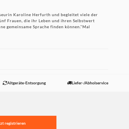
urin Karoline Herfurth und begleitet viele der
ünf Frauen, die ihr Leben und ihren Selbstwert
 eine gemeinsame Sprache finden können."Mal
Altgeräte-Entsorgung
Liefer-/Abholservice
tzt registrieren