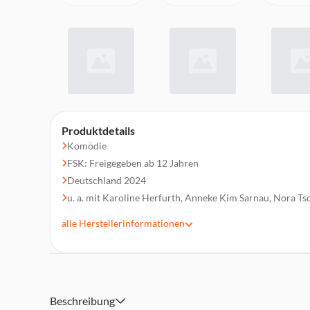
Produktdetails
Komödie
FSK: Freigegeben ab 12 Jahren
Deutschland 2024
u. a. mit Karoline Herfurth, Anneke Kim Sarnau, Nora Tsc
Mücke
alle
Herstellerinformationen
Regie: Karoline Herfurth
Laufzeit 138 min.
Beschreibung