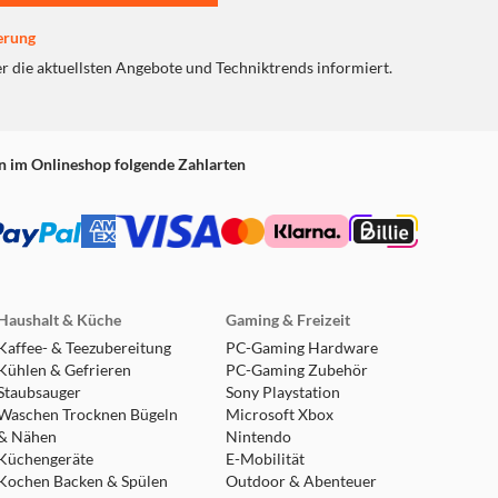
erung
er die aktuellsten Angebote und Techniktrends informiert.
n im Onlineshop folgende Zahlarten
Haushalt & Küche
Gaming & Freizeit
Kaffee- & Teezubereitung
PC-Gaming Hardware
Kühlen & Gefrieren
PC-Gaming Zubehör
Staubsauger
Sony Playstation
Waschen Trocknen Bügeln
Microsoft Xbox
& Nähen
Nintendo
Küchengeräte
E-Mobilität
Kochen Backen & Spülen
Outdoor & Abenteuer