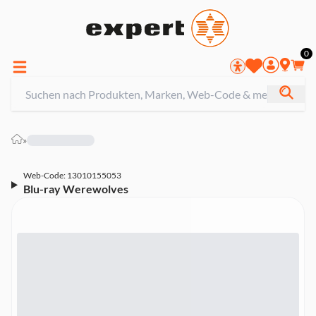
0
»
Web-Code: 13010155053
Blu-ray Werewolves