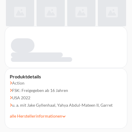
Produktdetails
Action
FSK: Freigegeben ab 16 Jahren
USA 2022
u. a. mit Jake Gyllenhaal, Yahya Abdul-Mateen II, Garret
Dillahunt, Eiza Gonzalez
alle
Herstellerinformationen
Regie: Michael Bay
Laufzeit 136 min.