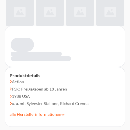
Produktdetails
Action
FSK: Freigegeben ab 18 Jahren
1988 USA
u. a. mit Sylvester Stallone, Richard Crenna
Regie: George Pan Cosmatos, Peter MacDonald, Ted
alle
Herstellerinformationen
Kotcheff
Laufzeit 295 min.