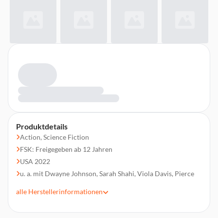
Produktdetails
Action, Science Fiction
FSK: Freigegeben ab 12 Jahren
USA 2022
u. a. mit Dwayne Johnson, Sarah Shahi, Viola Davis, Pierce
Brosnan, Aldis Hodge, Noah Centineo
alle
Herstellerinformationen
Regie: Jaume Collet-Serra
Laufzeit 125 min.