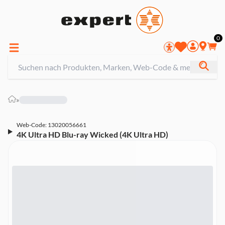
0
»
Web-Code: 13020056661
4K Ultra HD Blu-ray Wicked (4K Ultra HD)